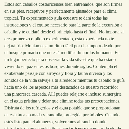
Estos son caballos costarricenses bien entrenados, que son firmes
en sus pies, receptivos y perfectamente ajustados para el clima
tropical. Tu experimentado guía ecuestre te dará todas las
instrucciones y el equipo necesario para la parte de la excursión a
caballo y te cuidará desde el principio hasta el final. No importa si
eres primerizo o piloto experimentado, esta experiencia no te
dejará frío. Montamos a un ritmo fácil por el campo rodeado por
el bosque primario que no está modificado por los humanos. Es
un lugar perfecto para observar la vida silvestre que ha estado
viviendo en paz en estos bosques durante siglos. Contempla el
exuberante paisaje con arroyos y flora y fauna diversa y los
sonidos de la vida salvaje a tu alrededor mientras tu caballo te
guía
hacia uno de los aspectos más destacados de nuestro recorrido:
una pintoresca cascada. Allí puedes relajarte e incluso sumergirte
en el agua prístina y dejar que elimine todas tus preocupaciones.
Disfruta de los refrigerios y el agua potable que se proporcionan
en esta área apartada y tranquila, protegida por árboles. Cuando
estés listo para el almuerzo, volveremos al rancho donde
disfrutarás de una comida típica costarricense casera, rodeado de