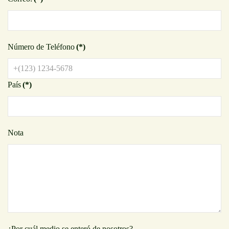
Número de Teléfono
(*)
País
(*)
Nota
¿Por cuál medio se enteró de nosotros?